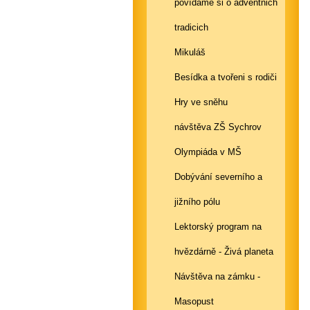
povídáme si o adventnich
tradicich
Mikuláš
Besídka a tvořeni s rodiči
Hry ve sněhu
návštěva ZŠ Sychrov
Olympiáda v MŠ
Dobývání severního a
jižního pólu
Lektorský program na
hvězdárně - Živá planeta
Návštěva na zámku -
Masopust