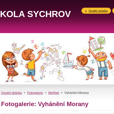
ŠKOLA SYCHROV
Úvodní stránka
Úvodní stránka
>
Fotogalerie
>
Motýlek
>
Vyhánění Morany
Fotogalerie: Vyhánění Morany