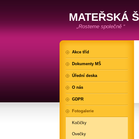
MATEŘSKÁ 
„Rosteme společně “
Akce tříd
Dokumenty MŠ
Úřední deska
O nás
GDPR
Fotogalerie
Kočičky
Ovečky