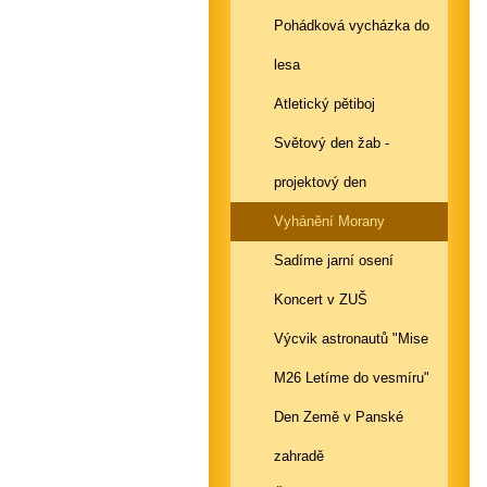
Pohádková vycházka do
lesa
Atletický pětiboj
Světový den žab -
projektový den
Vyhánění Morany
Sadíme jarní osení
Koncert v ZUŠ
Výcvik astronautů "Mise
M26 Letíme do vesmíru"
Den Země v Panské
zahradě