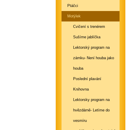
Ptáčci
Motýlek
Cvičení s trenérem
Sušíme jablíčka
Lektorský program na
zámku- Není houba jako
houba
Poslední plavání
Knihovna
Lektorsky program na
hvězdárně- Letíme do
vesmíru