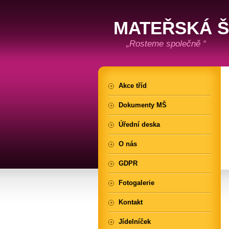
MATEŘSKÁ 
„Rosteme společně “
Akce tříd
Dokumenty MŠ
Úřední deska
O nás
GDPR
Fotogalerie
Kontakt
Jídelníček