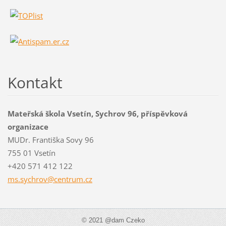
Kontakt
Mateřská škola Vsetín, Sychrov 96, příspěvková
organizace
MUDr. Františka Sovy 96
755 01 Vsetín
+420 571 412 122
ms.sychr
ov@centr
um.cz
© 2021 @dam Czeko