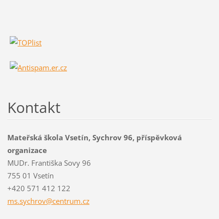
Kontakt
Mateřská škola Vsetín, Sychrov 96, příspěvková
organizace
MUDr. Františka Sovy 96
755 01 Vsetín
+420 571 412 122
ms.sychr
ov@centr
um.cz