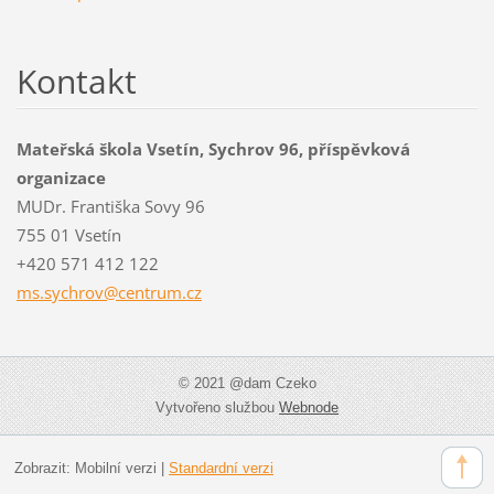
Kontakt
Mateřská škola Vsetín, Sychrov 96, příspěvková
organizace
MUDr. Františka Sovy 96
755 01 Vsetín
+420 571 412 122
ms.sychr
ov@centr
um.cz
© 2021 @dam Czeko
Vytvořeno službou
Webnode
Zobrazit:
Mobilní verzi
|
Standardní verzi