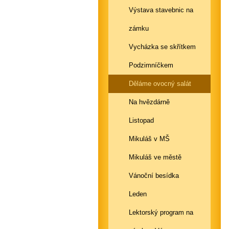
Výstava stavebnic na
zámku
Vycházka se skřítkem
Podzimníčkem
Děláme ovocný salát
Na hvězdárně
Listopad
Mikuláš v MŠ
Mikuláš ve městě
Vánoční besídka
Leden
Lektorský program na