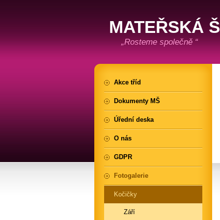
MATEŘSKÁ 
„Rosteme společně “
Akce tříd
Dokumenty MŠ
Úřední deska
O nás
GDPR
Fotogalerie
Kočičky
Září