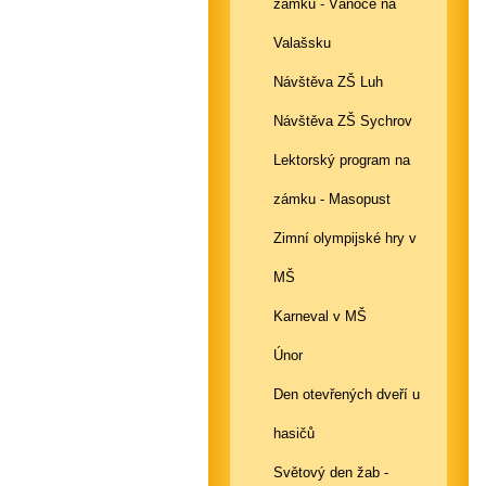
zámku - Vánoce na
Valašsku
Návštěva ZŠ Luh
Návštěva ZŠ Sychrov
Lektorský program na
zámku - Masopust
Zimní olympijské hry v
MŠ
Karneval v MŠ
Únor
Den otevřených dveří u
hasičů
Světový den žab -