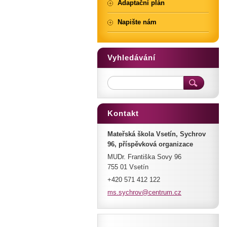
Adaptační plán
Napište nám
Vyhledávání
Kontakt
Mateřská škola Vsetín, Sychrov
96, příspěvková organizace
MUDr. Františka Sovy 96
755 01 Vsetín
+420 571 412 122
ms.sychr
ov@centr
um.cz