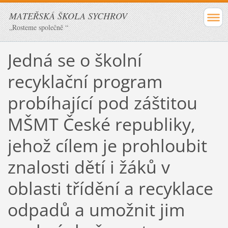
MATEŘSKÁ ŠKOLA SYCHROV
„Rosteme společně “
Jedná se o školní
recyklační program
probíhající pod záštitou
MŠMT České republiky,
jehož cílem je prohloubit
znalosti dětí i žáků v
oblasti třídění a recyklace
odpadů a umožnit jim