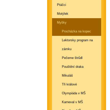
Ptáčci
Motýlek
Myšky
Procházka na kopec
Lektorsky program na
zámku
Pečeme štrůdl
Pouštění draka
Mikuláš
Tři králové
Olympiáda v MŠ
Karneval v MŠ