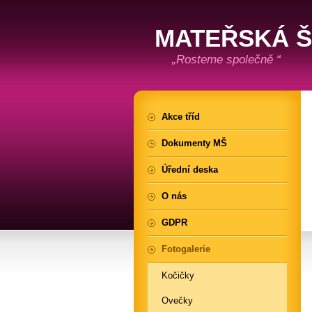
MATEŘSKÁ 
„Rosteme společně “
Akce tříd
Dokumenty MŠ
Úřední deska
O nás
GDPR
Fotogalerie
Kočičky
Ovečky