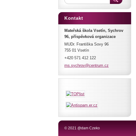
Kontakt
Mateřská škola Vsetín, Sychrov
96, příspěvková organizace
MUDr. Františka Sovy 96
755 01 Vsetín
+420 571 412 122
ms.sychr
ov@centr
um.cz
© 2021 @dam Czeko