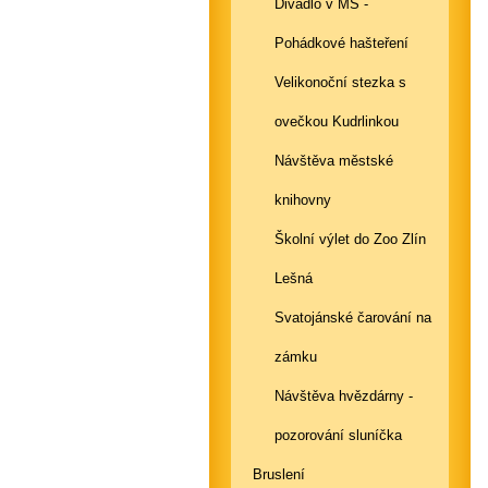
Divadlo v MŠ -
Pohádkové hašteření
Velikonoční stezka s
ovečkou Kudrlinkou
Návštěva městské
knihovny
Školní výlet do Zoo Zlín
Lešná
Svatojánské čarování na
zámku
Návštěva hvězdárny -
pozorování sluníčka
Bruslení