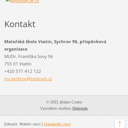
Kontakt
Mateřská škola Vsetín, Sychrov 96, příspěvková
organizace
MUDr. Františka Sovy 96
755 01 Vsetín
+420 571 412 122
ms.sychr
ov@centr
um.cz
© 2021 @dam Czeko
Vytvořeno službou
Webnode
Zobrazit:
Mobilní verzi
|
Standardní verzi